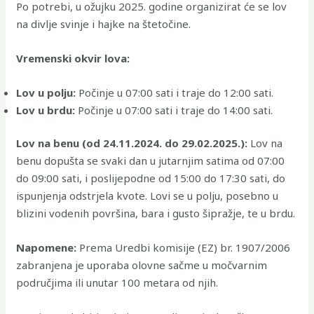
Po potrebi, u ožujku 2025. godine organizirat će se lov
na divlje svinje i hajke na štetočine.
Vremenski okvir lova:
Lov u polju:
Počinje u 07:00 sati i traje do 12:00 sati.
Lov u brdu:
Počinje u 07:00 sati i traje do 14:00 sati.
Lov na benu (od 24.11.2024. do 29.02.2025.):
Lov na
benu dopušta se svaki dan u jutarnjim satima od 07:00
do 09:00 sati, i poslijepodne od 15:00 do 17:30 sati, do
ispunjenja odstrjela kvote. Lovi se u polju, posebno u
blizini vodenih površina, bara i gusto šipražje, te u brdu.
Napomene:
Prema Uredbi komisije (EZ) br. 1907/2006
zabranjena je uporaba olovne sačme u močvarnim
područjima ili unutar 100 metara od njih.