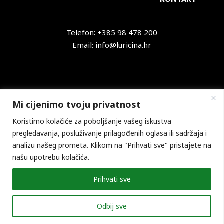
Telefon: +385 98 478 200
Email: info@luricina.hr
Facebook
YouTube
Mi cijenimo tvoju privatnost
Koristimo kolačiće za poboljšanje vašeg iskustva
pregledavanja, posluživanje prilagođenih oglasa ili sadržaja i
analizu našeg prometa. Klikom na "Prihvati sve" pristajete na
Zaštita privatnosti
našu upotrebu kolačića.
Prihvati sve
Copyright © 2026 LU "Ričina" Proložac
Powered by
PRgomet komunikacije
Odbij sve