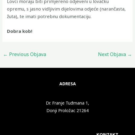
Lovci moraju biti primjereno odjeveni u lovačku
opremu, s jasno vidljivim dijelovima odjeće (narančasta,
žuta), te imati potrebnu dokumentaciju.
Dobra kob!
←
Previous Objava
Next Objava
→
ADRESA
Dr. Franje Tuđmana 1,
Donji Proložac 21264
KONTAKT