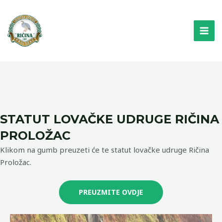
Skip
MAI
to
ME
content
STATUT LOVAČKE UDRUGE RIČINA
PROLOŽAC
Klikom na gumb preuzeti će te statut lovačke udruge Ričina
Proložac.
PREUZMITE OVDJE