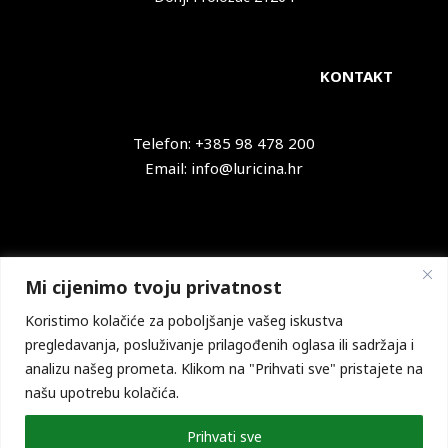
KONTAKT
Telefon: +385 98 478 200
Email: info@luricina.hr
Facebook
YouTube
Mi cijenimo tvoju privatnost
Koristimo kolačiće za poboljšanje vašeg iskustva
pregledavanja, posluživanje prilagođenih oglasa ili sadržaja i
analizu našeg prometa. Klikom na "Prihvati sve" pristajete na
Zaštita privatnosti
našu upotrebu kolačića.
Prihvati sve