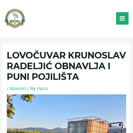
Skip
MAI
to
ME
content
LOVOČUVAR KRUNOSLAV
RADELJIĆ OBNAVLJA I
PUNI POJILIŠTA
/
Novosti
/ By
ripro