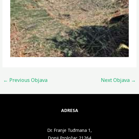
←
Previous Objava
Next Objava
→
ADRESA
Dr. Franje Tuđmana 1,
Donji Proložac 21264