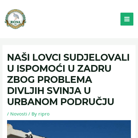
Skip
MAI
to
ME
content
NAŠI LOVCI SUDJELOVALI
U ISPOMOĆI U ZADRU
ZBOG PROBLEMA
DIVLJIH SVINJA U
URBANOM PODRUČJU
/
Novosti
/ By
ripro