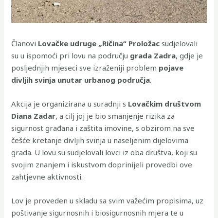
Članovi
Lovačke udruge „Ričina“ Proložac
sudjelovali
su u ispomoći pri lovu na području
grada Zadra
, gdje je
posljednjih mjeseci sve izraženiji problem
pojave
divljih svinja unutar urbanog područja
.
Akcija je organizirana u suradnji s
Lovačkim društvom
Diana Zadar
, a cilj joj je bio smanjenje rizika za
sigurnost građana i zaštita imovine, s obzirom na sve
češće kretanje divljih svinja u naseljenim dijelovima
grada. U lovu su sudjelovali lovci iz oba društva, koji su
svojim znanjem i iskustvom doprinijeli provedbi ove
zahtjevne aktivnosti.
Lov je proveden u skladu sa svim važećim propisima, uz
poštivanje sigurnosnih i biosigurnosnih mjera te u