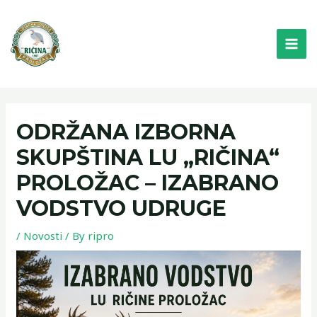
Skip
MAI
to
ME
content
ODRŽANA IZBORNA
SKUPŠTINA LU „RIČINA“
PROLOŽAC – IZABRANO
VODSTVO UDRUGE
/
Novosti
/ By
ripro