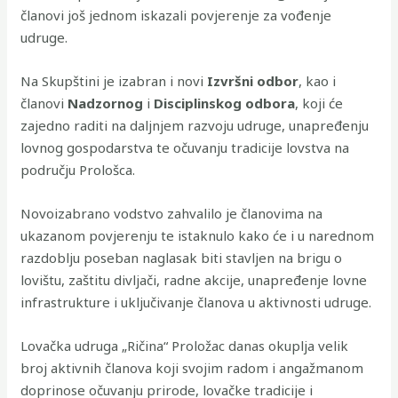
članovi još jednom iskazali povjerenje za vođenje
udruge.
Na Skupštini je izabran i novi
Izvršni odbor
, kao i
članovi
Nadzornog
i
Disciplinskog odbora
, koji će
zajedno raditi na daljnjem razvoju udruge, unapređenju
lovnog gospodarstva te očuvanju tradicije lovstva na
području Prološca.
Novoizabrano vodstvo zahvalilo je članovima na
ukazanom povjerenju te istaknulo kako će i u narednom
razdoblju poseban naglasak biti stavljen na brigu o
lovištu, zaštitu divljači, radne akcije, unapređenje lovne
infrastrukture i uključivanje članova u aktivnosti udruge.
Lovačka udruga „Ričina“ Proložac danas okuplja velik
broj aktivnih članova koji svojim radom i angažmanom
doprinose očuvanju prirode, lovačke tradicije i