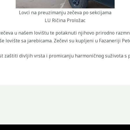
Lovci na preuzimanju zečeva po sekcijama
LU Ričina Proložac
u zečeva u našem lovištu te potaknuti njihovo prirodno razmn
 lovište sa jarebicama. Zečevi su kupljeni u Fazaneriji Pet
t zaštiti divljih vrsta i promicanju harmoničnog suživota s 