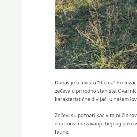
Danas je u lovištu “Ričina” Proloža
zečeva u prirodno stanište. Ova inic
karakteristične divljači u našem lov
Zečevi su poznati kao vitalni člano
doprinosi održavanju biljnog pokriv
faune.