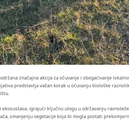
c održana značajna akcija za očuvanje i obogaćivanje lokaln
ijativa predstavlja važan korak u očuvanju biološke raznolik
ištu.
vi ekosustava, igrajući ključnu ulogu u održavanju ravnoteže
ača, smanjenju vegetacije koja bi mogla postati prekomjerna 