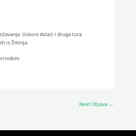
ožavanje. Uskoro dolazi i druga tura
eh iz Žminja.
prirodom.
Next Objava
→