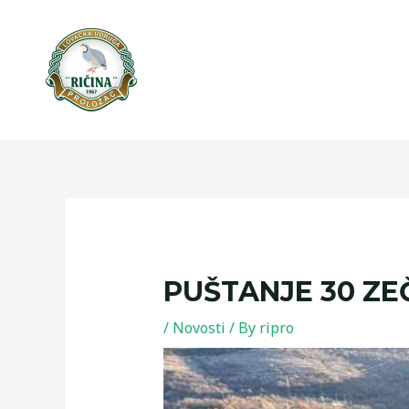
Skip
to
content
PUŠTANJE 30 ZE
/
Novosti
/ By
ripro