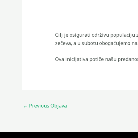
Cilj je osigurati održivu populacij
zečeva, a u subotu obogaćujemo naše
Ova inicijativa potiče našu predanos
←
Previous Objava