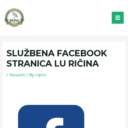
Skip
MAI
to
ME
content
SLUŽBENA FACEBOOK
STRANICA LU RIČINA
/
Novosti
/ By
ripro