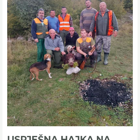
divlja
svinja
USPJEŠNA HAJKA NA