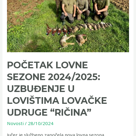
u
Lovištima
Lovačke
Udruge
“Ričina”
POČETAK LOVNE
SEZONE 2024/2025:
UZBUĐENJE U
LOVIŠTIMA LOVAČKE
UDRUGE “RIČINA”
Novosti
/
28/10/2024
Jučer je službeno započela nova lovna sezona